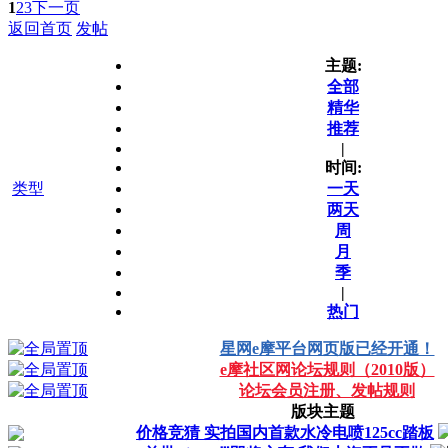
1
2
3
下一页
返回首页
发帖
主题:
全部
精华
推荐
|
时间:
类型
一天
两天
周
月
季
|
热门
星网e摩平台网页版已经开通！
e摩社区网论坛规则（2010版）
论坛会员注册、发帖规则
版块主题
价格竞猜 实拍国内首款水冷电喷125cc踏板