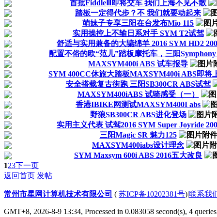
首批FiddleⅢ即将交车 我们上海不见不散
踏板一定得代步？不 我们就要动起来
萌妹子专享三阳在台发布Mio 115
实用操控上不输日系对手 SYM T2试驾
舒适与实用兼备的大辘绵羊 2016 SYM HD2 200
配置不俗的欧“范儿”踏板摩托车，三阳Symphony 
MAXSYM400i ABS 试车报导
SYM 400CC休旅大踏板MAXSYM400i ABS即将
安全搭载复古街跑 三阳SB300CR ABS试驾
MAXSYM400iABS 试骑感受（一）
香港IBIKE网测试MAXSYM400I abs
野狼SB300CR ABS进化登场
实用主义代表 试驾2016 SYM Super Joyride 200
三阳Magic SR 魅力125
MAXSYM400iabs设计理念
SYM Maxsym 600i ABS 2016五大改良
1
2
3
下一页
返回首页
发帖
常州市星网计算机技术有限公司
(
苏ICP备10202381号
)
|
联系我
GMT+8, 2026-8-9 13:34,
Processed in 0.083058 second(s), 4 queries