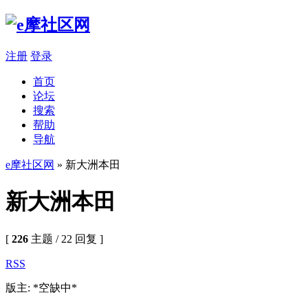
注册
登录
首页
论坛
搜索
帮助
导航
e摩社区网
» 新大洲本田
新大洲本田
[
226
主题 / 22 回复 ]
RSS
版主: *空缺中*