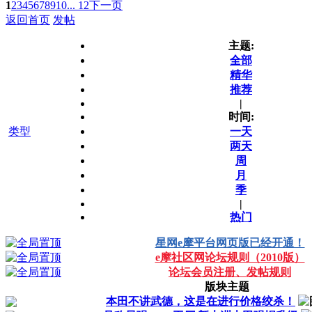
1
2
3
4
5
6
7
8
9
10
... 12
下一页
返回首页
发帖
主题:
全部
精华
推荐
|
时间:
类型
一天
两天
周
月
季
|
热门
星网e摩平台网页版已经开通！
e摩社区网论坛规则（2010版）
论坛会员注册、发帖规则
版块主题
本田不讲武德，这是在进行价格绞杀！