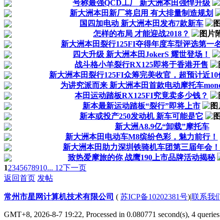
号称最强QCD工厂 新大洲本田强悍升级
新大洲本田新厂将启用 有大排量制造规划
国四加电动 新大洲本田发布7款新车
怎样的布局 才能迎战2018？
新大洲本田裂行125FI夺得年度车型评选第一
四大升级 新大洲本田JokerS 耀世登场！
战斗格小羊裂行RX125即将于香港开售
新大洲本田裂行125FI众筹完美收官，超预计近1
为讲究派而来 新大洲本田首款电动摩托车mon
本田运动踏板RX125FI究竟卖多少钱？
新本最新运动踏板“裂行”即将上市
新本或投产250发动机 新车可能是它
新大洲A8.9亿“卸载”摩托车
新大洲本田电动车M8缤纷色彩，魅力前行！
新大洲本田助力深圳铁骑机车团第三届年会！
致热爱摩旅的你 战鹰190上市品牌活动揭秘
1
2
3
4
5
6
7
8
9
10
... 12
下一页
返回首页
发帖
常州市星网计算机技术有限公司
(
苏ICP备10202381号
)
|
联系我
GMT+8, 2026-8-7 19:22,
Processed in 0.080771 second(s), 4 queries