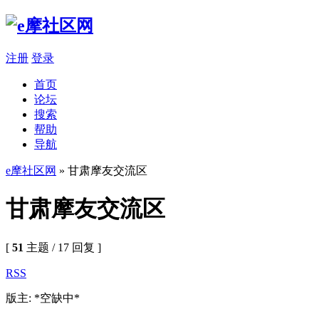
注册
登录
首页
论坛
搜索
帮助
导航
e摩社区网
» 甘肃摩友交流区
甘肃摩友交流区
[
51
主题 / 17 回复 ]
RSS
版主: *空缺中*