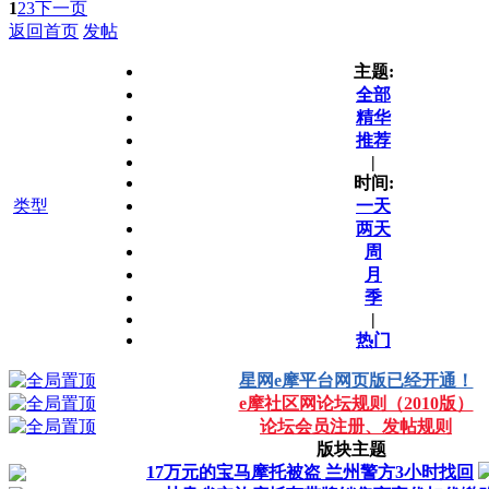
1
2
3
下一页
返回首页
发帖
主题:
全部
精华
推荐
|
时间:
类型
一天
两天
周
月
季
|
热门
星网e摩平台网页版已经开通！
e摩社区网论坛规则（2010版）
论坛会员注册、发帖规则
版块主题
17万元的宝马摩托被盗 兰州警方3小时找回