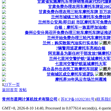
甘肃省实施摩托车带牌销售商家代扣代缴
甘肃免费办理农用车摩托车牌近200
甘肃免费办理农用三轮车摩托车牌 百万
兰州市城镇三轮车摩托车免费挂牌
兰州市公安局:即日起 市区摩托车可免费
白银：摩托车一族直呼加油难!
秦州公安分局召开免费办理三轮车摩托车牌证推
兰州开始免费办理三轮汽车摩托车牌
兰州：购买散装汽油实行实名制
7辆警用巡逻摩托车亮相白银
阿克塞县为新任村干部发放7辆摩托
兰州七里河交警护航“返城摩托大军
七里河交警护航返城摩托大军
高台县外出农民工骑摩托车回家
甘南城区成立摩托车巡逻队
摩托界30年风云市场兰州雁滩
1
2
3
下一页
返回首页
发帖
常州市星网计算机技术有限公司
(
苏ICP备10202381号
)
|
联系我
GMT+8, 2026-8-10 14:40,
Processed in 0.077614 second(s), 4 queri