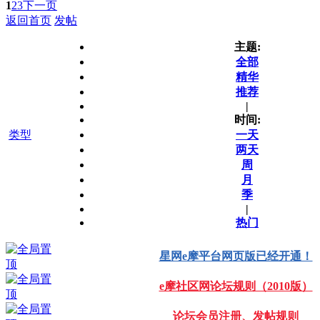
1
2
3
下一页
返回首页
发帖
主题:
全部
精华
推荐
|
时间:
类型
一天
两天
周
月
季
|
热门
星网e摩平台网页版已经开通！
e摩社区网论坛规则（2010版）
论坛会员注册、发帖规则