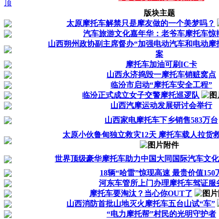
版块主题
太原摩托车解禁只是摩友做的一个美梦吗？
汽车旅游文化嘉年华：老爷车摩托车惊
山西朔州政协副主席督办“加强电动汽车和电动摩
案
摩托车加油可刷IC卡
山西永济捣毁一摩托车销赃窝点
临汾市启动“摩托车安全工程”
临汾正式成立女子交警摩托巡逻队
山西汽摩运动发展研讨会举行
山西家电摩托车下乡销售583万台
太原小伙鲁甸独立救灾12天 摩托车载人拉货
世界顶级豪华摩托车助力中国大同国际汽车文化
18辆“哈雷”惊现高速 最贵价值150
河东车管所上门办理摩托车驾证服
摩托车要淘汰？当心你OUT了
山西消防首批山地灭火摩托车五台山试“车”
“电力摩托帮”村民的光明守护者