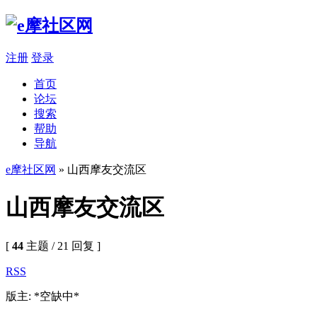
注册
登录
首页
论坛
搜索
帮助
导航
e摩社区网
» 山西摩友交流区
山西摩友交流区
[
44
主题 / 21 回复 ]
RSS
版主: *空缺中*